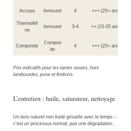
Accoya
Innovant
4
+++ (25+ ans)
T
Thermofrê
Innovant
3-4
++ (15-25 ans)
ne
Compos
Composite
4
+++ (25+ ans)
ite
Prix indicatifs pour les lames seules, hors
lambourdes, pose et finitions.
L’entretien : huile, saturateur, nettoyage
Un bois naturel non traité grisaille avec le temps –
c’est un processus normal, pas une dégradation.