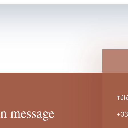
Tél
un message
+33