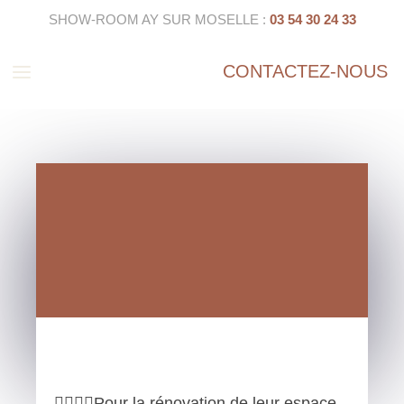
SHOW-ROOM AY SUR MOSELLE :
03 54 30 24 33
a
CONTACTEZ-NOUS
🏊‍♂️🧖‍♀️Pour la rénovation de leur espace