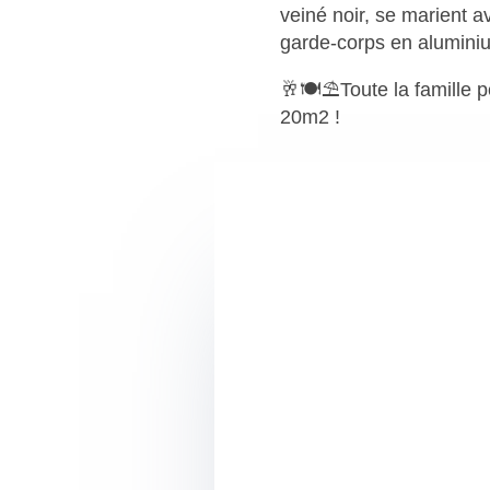
veiné noir, se marient av
garde-corps en alumini
🥂🍽⛱Toute la famille p
20m2 !